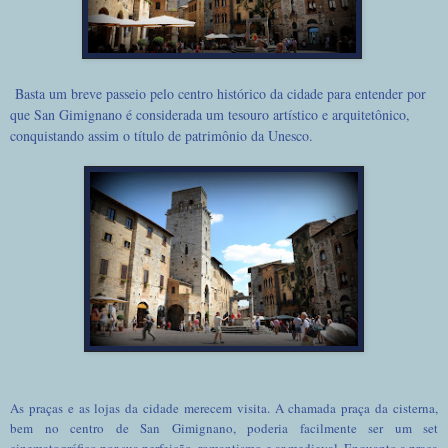
Basta um breve passeio pelo centro histórico da cidade para entender por
que San Gimignano é considerada um tesouro artístico e arquitetônico,
conquistando assim o título de patrimônio da Unesco.
As praças e as lojas da cidade merecem visita. A chamada praça da cisterna,
bem no centro de San Gimignano, poderia facilmente ser um set
cinematográfico por sua perfeição, romantismo e ar medieval. Enquanto a praça