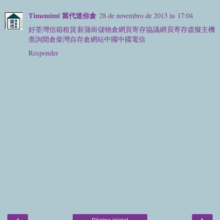
Timemimi 當代迷你倉
28 de novembro de 2013 às 17:04
好
荃灣
信箱
租賃
新蒲崗
儲物倉
網頁
寄存
協議
網頁寄存
虛擬主機
查詢
開倉
柴灣
自存倉
網站
中國
中國電信
Responder
‹
›