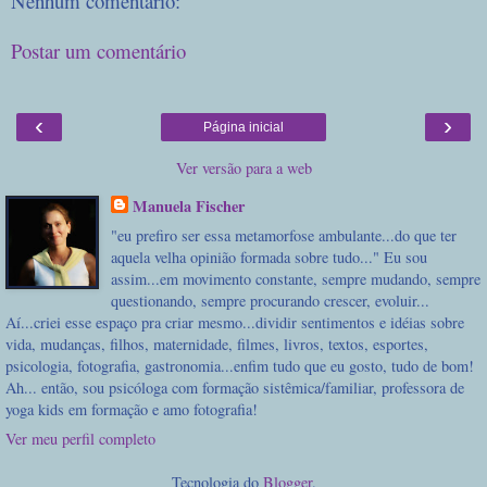
Nenhum comentário:
Postar um comentário
‹
›
Página inicial
Ver versão para a web
Manuela Fischer
"eu prefiro ser essa metamorfose ambulante...do que ter
aquela velha opinião formada sobre tudo..." Eu sou
assim...em movimento constante, sempre mudando, sempre
questionando, sempre procurando crescer, evoluir...
Aí...criei esse espaço pra criar mesmo...dividir sentimentos e idéias sobre
vida, mudanças, filhos, maternidade, filmes, livros, textos, esportes,
psicologia, fotografia, gastronomia...enfim tudo que eu gosto, tudo de bom!
Ah... então, sou psicóloga com formação sistêmica/familiar, professora de
yoga kids em formação e amo fotografia!
Ver meu perfil completo
Tecnologia do
Blogger
.