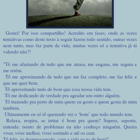
Gostei! Por isso compartilho! Acredito em fases, onde as vezes
tentativas como deste texto à seguir fazem todo sentido, outras vezes
nem tanto, mas faz parte da vida, muitas vezes só a tentativa já tá
valendo não?!
"Tô me afastando de tudo que me atrasa, me engana, me segura e
me retém.
Tô me aproximando de tudo que me faz completo, me faz feliz e
que me quer bem.
Tô aproveitando tudo de bom que essa nossa vida tem.
Tô me dedicando de verdade pra agradar um outro alguém.
Tô trazendo pra perto de mim quem eu gosto e quem gosta de mim
também.
Ultim
amente eu só tô querendo ver o ‘bom’ que todo mundo tem.
Relaxa, respira, se irritar é bom pra quem? Supera, suporta,
entenda: isento de problemas eu não conheço ninguém. Queira
viver, viver melhor, viver sorrindo e até os cem.
Tô feliz, to despreocupado, com a vida eu to de bem!"